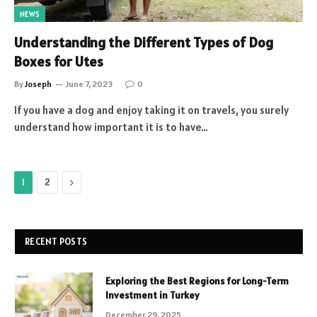
NEWS
Understanding the Different Types of Dog
Boxes for Utes
By
Joseph
June 7, 2023
0
If you have a dog and enjoy taking it on travels, you surely
understand how important it is to have…
Next
1
2
RECENT POSTS
Exploring the Best Regions for Long-Term
Investment in Turkey
December 29, 2025