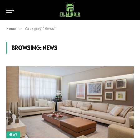
Home
»
Category: "News"
BROWSING:
NEWS
NEWS